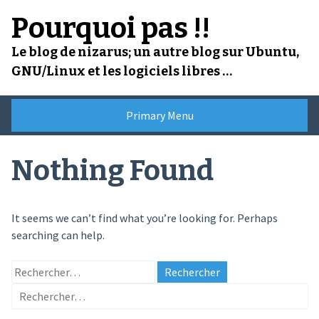
Skip
Pourquoi pas !!
to
content
Le blog de nizarus; un autre blog sur Ubuntu,
GNU/Linux et les logiciels libres …
Primary Menu
Nothing Found
It seems we can’t find what you’re looking for. Perhaps
searching can help.
Rechercher :
Rechercher :