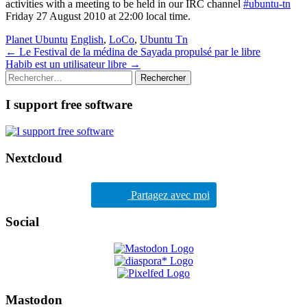
activities with a meeting to be held in our IRC channel
#ubuntu-tn
Friday 27 August 2010 at 22:00 local time.
Planet Ubuntu
English
,
LoCo
,
Ubuntu Tn
Post
←
Le Festival de la médina de Sayada propulsé par le libre
Habib est un utilisateur libre
→
navigation
Rechercher :
I support free software
Nextcloud
Partagez avec moi
Social
Mastodon