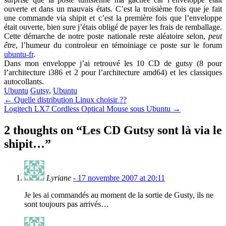
ouverte et dans un mauvais états. C’est la troisième fois que je fait
une commande via shipit et c’est la première fois que l’enveloppe
était ouverte, bien sure j’étais obligé de payer les frais de remballage.
Cette démarche de notre poste nationale reste aléatoire selon,
peut
être
, l’humeur du controleur en témoiniage ce poste sur le forum
ubuntu-fr
.
Dans mon enveloppe j’ai retrouvé les 10 CD de gutsy (8 pour
l’architecture i386 et 2 pour l’architecture amd64) et les classiques
autocollants.
Ubuntu
Gutsy
,
Ubuntu
Post
←
Quelle distribution Linux choisir ??
Logitech LX7 Cordless Optical Mouse sous Ubuntu
→
navigation
2 thoughts on “
Les CD Gutsy sont là via le
shipit…
”
Lyriane
- 17 novembre 2007 at 20:11
Je les ai commandés au moment de la sortie de Gusty, ils ne
sont toujours pas arrivés…