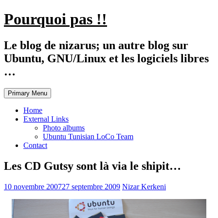
Skip
Pourquoi pas !!
to
content
Le blog de nizarus; un autre blog sur
Ubuntu, GNU/Linux et les logiciels libres
…
Primary Menu
Home
External Links
Photo albums
Ubuntu Tunisian LoCo Team
Contact
Les CD Gutsy sont là via le shipit…
10 novembre 2007
27 septembre 2009
Nizar Kerkeni