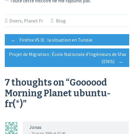
** Toute cette histoire ne me rajounis pas.
Divers
,
Planet Fr
Blog
Post
←
Firefox VS IE : la situation en Tunisie
Projet de Migration : École Nationale d’Ingénieurs de Sfax
navigation
(ENIS)
→
7 thoughts on “
Goooood
Morning Planet ubuntu-
fr(*)
”
Jonas
- 15 mars 2009 at 07:40