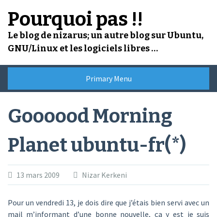
Skip
Pourquoi pas !!
to
content
Le blog de nizarus; un autre blog sur Ubuntu,
GNU/Linux et les logiciels libres …
Primary Menu
Goooood Morning
Planet ubuntu-fr(*)
13 mars 2009
Nizar Kerkeni
Pour un vendredi 13, je dois dire que j’étais bien servi avec un
mail m’informant d’une bonne nouvelle, ça y est je suis