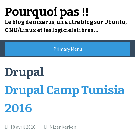
Skip
Pourquoi pas !!
to
content
Le blog de nizarus; un autre blog sur Ubuntu,
GNU/Linux et les logiciels libres …
Primary Menu
Drupal
Drupal Camp Tunisia
2016
18 avril 2016
Nizar Kerkeni