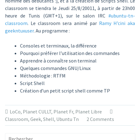
nommé des débutants :), et à la création de scripts Shell. Le
classroom se tiendra le Jeudi 25/8/20011, à partir de 23h00
heure de Tunis (GMT+1), sur le salon IRC
#ubuntu-tn-
classroom
. Le classroom sera animé par
Ramy H’cini aka
geekntuxuser
. Au programme :
Consoles et terminaux, la différence
Pourquoi préférer l’utilisation des commandes
Apprendre à connaître son terminal
Quelques commandes GNU/Linux
Méthodologie : RTFM
Script Shell
Création d’un petit script shell comme TP
LoCo
,
Planet CULLT
,
Planet Fr
,
Planet Libre
Classroom
,
Geek
,
Shell
,
Ubuntu Tn
2 Comments
Rechercher :