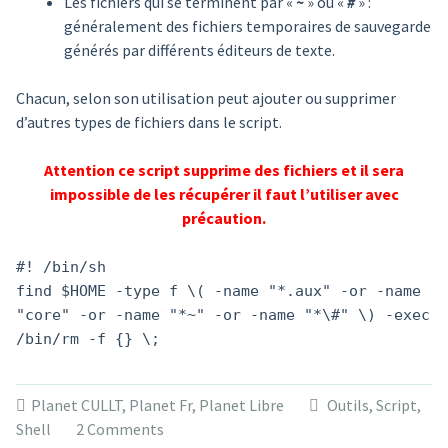
Les fichiers qui se terminent par «
~
» ou «
#
» :
généralement des fichiers temporaires de sauvegarde
générés par différents éditeurs de texte.
Chacun, selon son utilisation peut ajouter ou supprimer
d’autres types de fichiers dans le script.
Attention ce script supprime des fichiers et il sera
impossible de les récupérer il faut l’utiliser avec
précaution.
#! /bin/sh
find $HOME -type f \( -name "*.aux" -or -name
"core" -or -name "*~" -or -name "*\#" \) -exec
/bin/rm -f {} \;
Planet CULLT
,
Planet Fr
,
Planet Libre
Outils
,
Script
,
Shell
2 Comments