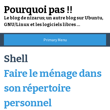
Skip
Pourquoi pas !!
to
content
Le blog de nizarus; un autre blog sur Ubuntu,
GNU/Linux et les logiciels libres …
Primary Menu
Shell
Faire le ménage dans
son répertoire
personnel