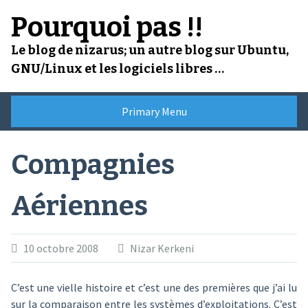
Skip
Pourquoi pas !!
to
content
Le blog de nizarus; un autre blog sur Ubuntu,
GNU/Linux et les logiciels libres …
Primary Menu
Compagnies
Aériennes
10 octobre 2008
Nizar Kerkeni
C’est une vielle histoire et c’est une des premières que j’ai lu
sur la comparaison entre les systèmes d’exploitations. C’est