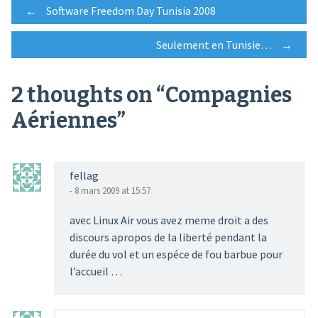
Post
←
Software Freedom Day Tunisia 2008
Seulement en Tunisie…
→
navigation
2 thoughts on “
Compagnies
Aériennes
”
fellag
- 8 mars 2009 at 15:57
avec Linux Air vous avez meme droit a des
discours apropos de la liberté pendant la
durée du vol et un espéce de fou barbue pour
l’accueil …