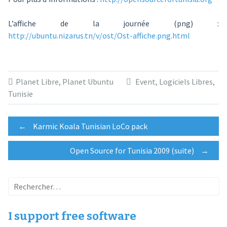
L’affiche de la journée (png) :
http://ubuntu.nizarus.tn/v/ost/Ost-affiche.png.html
Planet Libre
,
Planet Ubuntu
Event
,
Logiciels Libres
,
Tunisie
Post
←
Karmic Koala Tunisian LoCo pack
Open Source for Tunisia 2009 (suite)
→
navigation
Rechercher :
I support free software