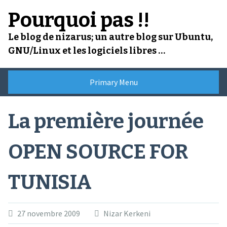
Skip
Pourquoi pas !!
to
content
Le blog de nizarus; un autre blog sur Ubuntu,
GNU/Linux et les logiciels libres …
Primary Menu
La première journée
OPEN SOURCE FOR
TUNISIA
27 novembre 2009
Nizar Kerkeni