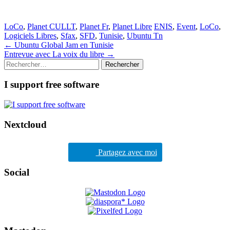
LoCo
,
Planet CULLT
,
Planet Fr
,
Planet Libre
ENIS
,
Event
,
LoCo
,
Logiciels Libres
,
Sfax
,
SFD
,
Tunisie
,
Ubuntu Tn
Post
←
Ubuntu Global Jam en Tunisie
Entrevue avec La voix du libre
→
navigation
Rechercher :
I support free software
Nextcloud
Partagez avec moi
Social