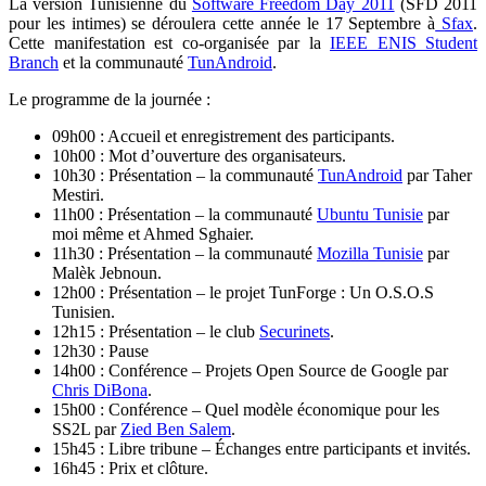
La version Tunisienne du
Software Freedom Day 2011
(SFD 2011
pour les intimes) se déroulera cette année le 17 Septembre à
Sfax
.
Cette manifestation est co-organisée par la
IEEE ENIS Student
Branch
et la communauté
TunAndroid
.
Le programme de la journée :
09h00 : Accueil et enregistrement des participants.
10h00 : Mot d’ouverture des organisateurs.
10h30 : Présentation – la communauté
TunAndroid
par Taher
Mestiri.
11h00 : Présentation – la communauté
Ubuntu Tunisie
par
moi même et Ahmed Sghaier.
11h30 : Présentation – la communauté
Mozilla Tunisie
par
Malèk Jebnoun.
12h00 : Présentation – le projet TunForge : Un O.S.O.S
Tunisien.
12h15 : Présentation – le club
Securinets
.
12h30 : Pause
14h00 : Conférence – Projets Open Source de Google par
Chris DiBona
.
15h00 : Conférence – Quel modèle économique pour les
SS2L par
Zied Ben Salem
.
15h45 : Libre tribune – Échanges entre participants et invités.
16h45 : Prix et clôture.