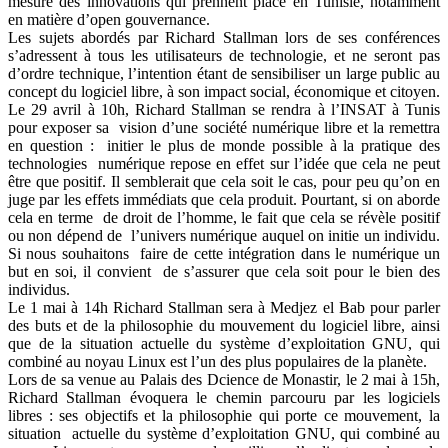
mesure des innovations qui prennent place en Tunisie, notamment
en matière d’open gouvernance.
Les sujets abordés par Richard Stallman lors de ses conférences
s’adressent à tous les utilisateurs de technologie, et ne seront pas
d’ordre technique, l’intention étant de sensibiliser un large public au
concept du logiciel libre, à son impact social, économique et citoyen.
Le 29 avril à 10h, Richard Stallman se rendra à l’INSAT à Tunis
pour exposer sa vision d’une société numérique libre et la remettra
en question : initier le plus de monde possible à la pratique des
technologies numérique repose en effet sur l’idée que cela ne peut
être que positif. Il semblerait que cela soit le cas, pour peu qu’on en
juge par les effets immédiats que cela produit. Pourtant, si on aborde
cela en terme de droit de l’homme, le fait que cela se révèle positif
ou non dépend de l’univers numérique auquel on initie un individu.
Si nous souhaitons faire de cette intégration dans le numérique un
but en soi, il convient de s’assurer que cela soit pour le bien des
individus.
Le 1 mai à 14h Richard Stallman sera à Medjez el Bab pour parler
des buts et de la philosophie du mouvement du logiciel libre, ainsi
que de la situation actuelle du système d’exploitation GNU, qui
combiné au noyau Linux est l’un des plus populaires de la planète.
Lors de sa venue au Palais des Dcience de Monastir, le 2 mai à 15h,
Richard Stallman évoquera le chemin parcouru par les logiciels
libres : ses objectifs et la philosophie qui porte ce mouvement, la
situation actuelle du système d’exploitation GNU, qui combiné au