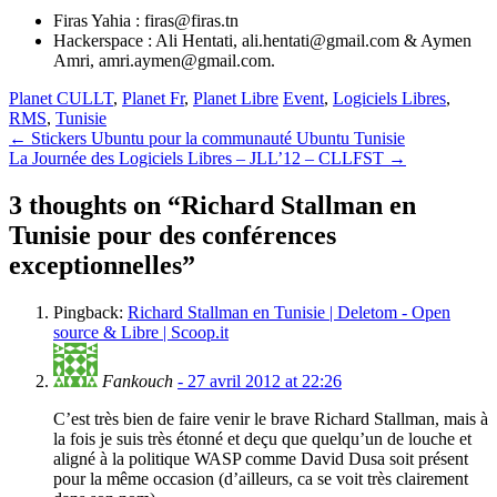
Firas Yahia : firas@firas.tn
Hackerspace : Ali Hentati, ali.hentati@gmail.com & Aymen
Amri, amri.aymen@gmail.com.
Planet CULLT
,
Planet Fr
,
Planet Libre
Event
,
Logiciels Libres
,
RMS
,
Tunisie
Post
←
Stickers Ubuntu pour la communauté Ubuntu Tunisie
La Journée des Logiciels Libres – JLL’12 – CLLFST
→
navigation
3 thoughts on “
Richard Stallman en
Tunisie pour des conférences
exceptionnelles
”
Pingback:
Richard Stallman en Tunisie | Deletom - Open
source & Libre | Scoop.it
Fankouch
- 27 avril 2012 at 22:26
C’est très bien de faire venir le brave Richard Stallman, mais à
la fois je suis très étonné et deçu que quelqu’un de louche et
aligné à la politique WASP comme David Dusa soit présent
pour la même occasion (d’ailleurs, ca se voit très clairement