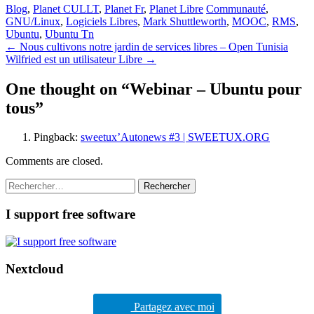
Blog
,
Planet CULLT
,
Planet Fr
,
Planet Libre
Communauté
,
GNU/Linux
,
Logiciels Libres
,
Mark Shuttleworth
,
MOOC
,
RMS
,
Ubuntu
,
Ubuntu Tn
Post
←
Nous cultivons notre jardin de services libres – Open Tunisia
Wilfried est un utilisateur Libre
→
navigation
One thought on “
Webinar – Ubuntu pour
tous
”
Pingback:
sweetux’Autonews #3 | SWEETUX.ORG
Comments are closed.
Rechercher :
I support free software
Nextcloud
Partagez avec moi