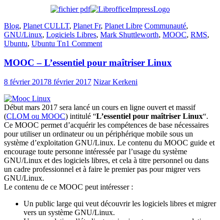
Blog
,
Planet CULLT
,
Planet Fr
,
Planet Libre
Communauté
,
GNU/Linux
,
Logiciels Libres
,
Mark Shuttleworth
,
MOOC
,
RMS
,
Ubuntu
,
Ubuntu Tn
1 Comment
MOOC – L’essentiel pour maîtriser Linux
8 février 2017
8 février 2017
Nizar Kerkeni
Début mars 2017 sera lancé un cours en ligne ouvert et massif
(
CLOM ou MOOC
) intitulé “
L’essentiel pour maîtriser Linux
“.
Ce MOOC permet d’acquérir les compétences de base nécessaires
pour utiliser un ordinateur ou un périphérique mobile sous un
système d’exploitation GNU/Linux. Le contenu du MOOC guide et
encourage toute personne intéressée par l’usage du système
GNU/Linux et des logiciels libres, et cela à titre personnel ou dans
un cadre professionnel et à faire le premier pas pour migrer vers
GNU/Linux.
Le contenu de ce MOOC peut intéresser :
Un public large qui veut découvrir les logiciels libres et migrer
vers un système GNU/Linux.