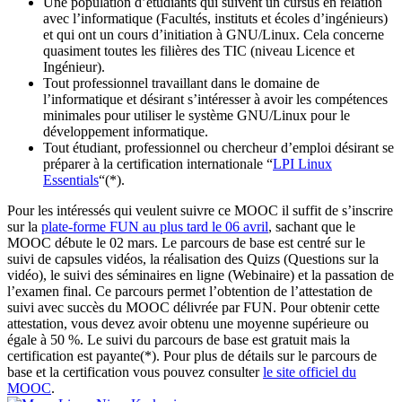
Une population d’étudiants qui suivent un cursus en relation
avec l’informatique (Facultés, instituts et écoles d’ingénieurs)
et qui ont un cours d’initiation à GNU/Linux. Cela concerne
quasiment toutes les filières des TIC (niveau Licence et
Ingénieur).
Tout professionnel travaillant dans le domaine de
l’informatique et désirant s’intéresser à avoir les compétences
minimales pour utiliser le système GNU/Linux pour le
développement informatique.
Tout étudiant, professionnel ou chercheur d’emploi désirant se
préparer à la certification internationale “
LPI Linux
Essentials
“(*).
Pour les intéressés qui veulent suivre ce MOOC il suffit de s’inscrire
sur la
plate-forme FUN au plus tard le 06 avril
, sachant que le
MOOC débute le 02 mars. Le parcours de base est centré sur le
suivi de capsules vidéos, la réalisation des Quizs (Questions sur la
vidéo), le suivi des séminaires en ligne (Webinaire) et la passation de
l’examen final. Ce parcours permet l’obtention de l’attestation de
suivi avec succès du MOOC délivrée par FUN. Pour obtenir cette
attestation, vous devez avoir obtenu une moyenne supérieure ou
égale à 50 %. Le suivi du parcours de base est gratuit mais la
certification est payante(*). Pour plus de détails sur le parcours de
base et la certification vous pouvez consulter
le site officiel du
MOOC
.