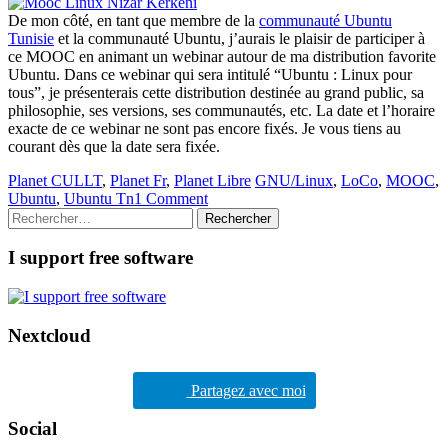
De mon côté, en tant que membre de la
communauté Ubuntu
Tunisie
et la communauté Ubuntu, j’aurais le plaisir de participer à
ce MOOC en animant un webinar autour de ma distribution favorite
Ubuntu. Dans ce webinar qui sera intitulé “Ubuntu : Linux pour
tous”, je présenterais cette distribution destinée au grand public, sa
philosophie, ses versions, ses communautés, etc. La date et l’horaire
exacte de ce webinar ne sont pas encore fixés. Je vous tiens au
courant dès que la date sera fixée.
Planet CULLT
,
Planet Fr
,
Planet Libre
GNU/Linux
,
LoCo
,
MOOC
,
Ubuntu
,
Ubuntu Tn
1 Comment
Rechercher :
I support free software
Nextcloud
Partagez avec moi
Social